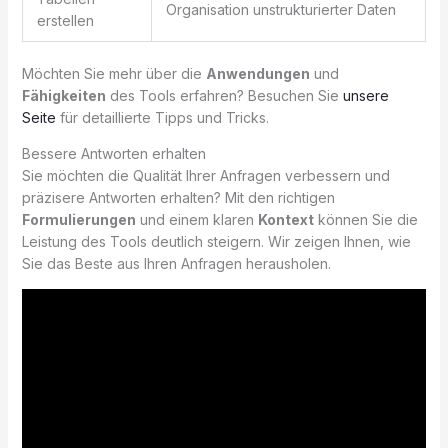
Organisation unstrukturierter Daten
erstellen
Möchten Sie mehr über die
Anwendungen
und
Fähigkeiten
des Tools erfahren? Besuchen Sie
unsere
Seite
für detaillierte Tipps und Tricks.
Bessere Antworten erhalten
Sie möchten die Qualität Ihrer Anfragen verbessern und
präzisere Antworten erhalten? Mit den richtigen
Formulierungen
und einem klaren
Kontext
können Sie die
Leistung des Tools deutlich steigern. Wir zeigen Ihnen, wie
Sie das Beste aus Ihren Anfragen herausholen.