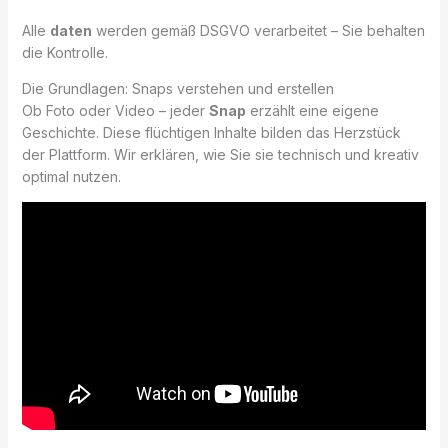
Alle
daten
werden gemäß DSGVO verarbeitet – Sie behalten
die Kontrolle.
Die Grundlagen: Snaps verstehen und erstellen
Ob Foto oder Video – jeder
Snap
erzählt eine eigene
Geschichte. Diese flüchtigen Inhalte bilden das Herzstück
der Plattform. Wir erklären, wie Sie sie technisch und kreativ
optimal nutzen.