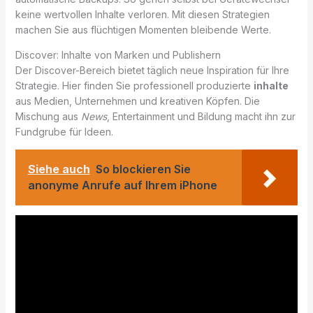
keine wertvollen Inhalte verloren. Mit diesen Strategien
machen Sie aus flüchtigen Momenten bleibende Werte.
Discover: Inhalte von Marken und Publishern
Der Discover-Bereich bietet täglich neue Inspiration für Ihre
Strategie. Hier finden Sie professionell produzierte
inhalte
aus Medien, Unternehmen und kreativen Köpfen. Die
Mischung aus
News
, Entertainment und Bildung macht ihn zur
Fundgrube für Ideen.
Siehe auch
So blockieren Sie
anonyme Anrufe auf Ihrem iPhone