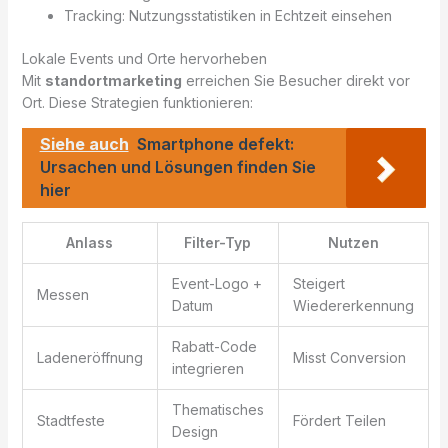
Tracking: Nutzungsstatistiken in Echtzeit einsehen
Lokale Events und Orte hervorheben
Mit
standortmarketing
erreichen Sie Besucher direkt vor
Ort. Diese Strategien funktionieren:
Siehe auch
Smartphone defekt:
Ursachen und Lösungen finden Sie
hier
Anlass
Filter-Typ
Nutzen
Event-Logo +
Steigert
Messen
Datum
Wiedererkennung
Rabatt-Code
Ladeneröffnung
Misst Conversion
integrieren
Thematisches
Stadtfeste
Fördert Teilen
Design