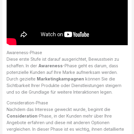
Awareness-Phase
Diese erste Stufe ist darauf ausgerichtet, Bewusstsein zu
schaffen. In der
Awareness
-Phase geht es darum, dass
potenzielle Kunden auf Ihre Marke aufmerksam werden.
Durch gezielte
Marketingkampagnen
können Sie die
Sichtbarkeit Ihrer Produkte oder Dienstleistungen steigern
und so die Grundlage für weitere Interaktionen legen.
Consideration-Phase
Nachdem das Interesse geweckt wurde, beginnt die
Consideration
-Phase, in der Kunden mehr über Ihre
Angebote erfahren und diese mit anderen Optionen
vergleichen. In dieser Phase ist es wichtig, ihnen detaillierte