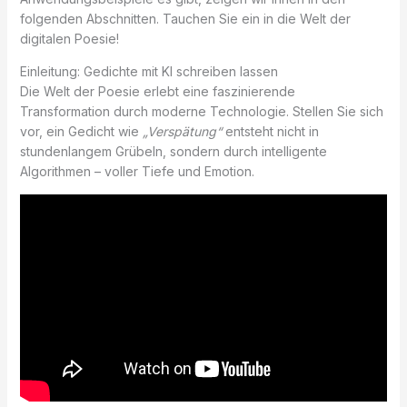
folgenden Abschnitten. Tauchen Sie ein in die Welt der
digitalen Poesie!
Einleitung: Gedichte mit KI schreiben lassen
Die Welt der Poesie erlebt eine faszinierende
Transformation durch moderne Technologie. Stellen Sie sich
vor, ein Gedicht wie
„Verspätung“
entsteht nicht in
stundenlangem Grübeln, sondern durch intelligente
Algorithmen – voller Tiefe und Emotion.