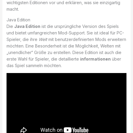
wichtigsten Editionen vor und erklären, was sie einzigartig
macht.
Java Edition
Die
Java Edition
ist die ursprüngliche Version des Spiels
und bietet umfangreichen Mod-Support. Sie ist ideal für PC-
Spieler, die ihre
Welt
mit benutzerdefinierten Mods erweitern
möchten. Eine Besonderheit ist die Möglichkeit, Welten mit
„unendlicher“ Größe zu erstellen. Diese Edition ist auch die
erste Wahl für Spieler, die detaillierte
informationen
über
das Spiel sammeln möchten.