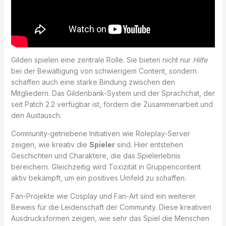
Gilden spielen eine zentrale Rolle. Sie bieten nicht nur
Hilfe
bei der Bewältigung von schwierigem Content, sondern
schaffen auch eine starke Bindung zwischen den
Mitgliedern. Das Gildenbank-System und der Sprachchat, der
seit Patch 2.2 verfügbar ist, fördern die Zusammenarbeit und
den Austausch.
Community-getriebene Initiativen wie Roleplay-Server
zeigen, wie kreativ die
Spieler
sind. Hier entstehen
Geschichten und Charaktere, die das Spielerlebnis
bereichern. Gleichzeitig wird Toxizität in Gruppencontent
aktiv bekämpft, um ein positives Umfeld zu schaffen.
Fan-Projekte wie Cosplay und Fan-Art sind ein weiterer
Beweis für die Leidenschaft der Community. Diese kreativen
Ausdrucksformen zeigen, wie sehr das Spiel die Menschen