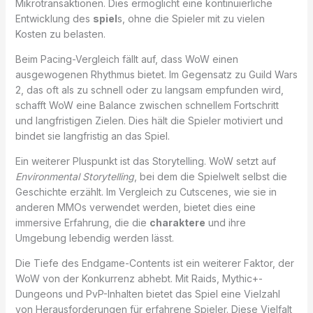
Mikrotransaktionen. Dies ermöglicht eine kontinuierliche
Entwicklung des
spiel
s, ohne die Spieler mit zu vielen
Kosten zu belasten.
Beim Pacing-Vergleich fällt auf, dass WoW einen
ausgewogenen Rhythmus bietet. Im Gegensatz zu Guild Wars
2, das oft als zu schnell oder zu langsam empfunden wird,
schafft WoW eine Balance zwischen schnellem Fortschritt
und langfristigen Zielen. Dies hält die Spieler motiviert und
bindet sie langfristig an das Spiel.
Ein weiterer Pluspunkt ist das Storytelling. WoW setzt auf
Environmental Storytelling
, bei dem die Spielwelt selbst die
Geschichte erzählt. Im Vergleich zu Cutscenes, wie sie in
anderen MMOs verwendet werden, bietet dies eine
immersive Erfahrung, die die
charaktere
und ihre
Umgebung lebendig werden lässt.
Die Tiefe des Endgame-Contents ist ein weiterer Faktor, der
WoW von der Konkurrenz abhebt. Mit Raids, Mythic+-
Dungeons und PvP-Inhalten bietet das Spiel eine Vielzahl
von Herausforderungen für erfahrene Spieler. Diese Vielfalt