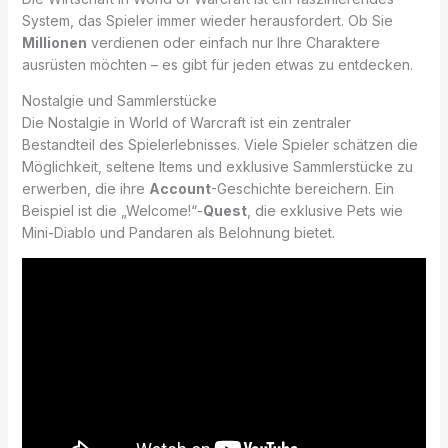
System, das Spieler immer wieder herausfordert. Ob Sie
Millionen
verdienen oder einfach nur Ihre Charaktere
ausrüsten möchten – es gibt für jeden etwas zu entdecken.
Nostalgie und Sammlerstücke
Die Nostalgie in World of Warcraft ist ein zentraler
Bestandteil des Spielerlebnisses. Viele Spieler schätzen die
Möglichkeit, seltene Items und exklusive Sammlerstücke zu
erwerben, die ihre
Account
-Geschichte bereichern. Ein
Beispiel ist die „Welcome!“-
Quest
, die exklusive Pets wie
Mini-Diablo und Pandaren als Belohnung bietet.