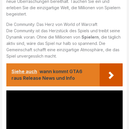
neue Überraschungen bereithält. Tauchen Sie ein und
erleben Sie die einzigartige Welt, die Millionen von Spielern
begeistert.
Die Community: Das Herz von World of Warcraft
Die Community ist das Herzstück des Spiels und treibt seine
Dynamik voran. Ohne die Millionen von
Spielern
, die täglich
aktiv sind, wäre das Spiel nur halb so spannend. Die
Gemeinschaft schafft eine einzigartige Atmosphäre, die das
Spiel unvergesslich macht.
Siehe auch
wann kommt GTA6
raus Release News und Info