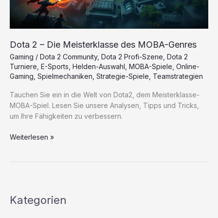
Dota 2 – Die Meisterklasse des MOBA-Genres
Gaming
/
Dota 2 Community
,
Dota 2 Profi-Szene
,
Dota 2
Turniere
,
E-Sports
,
Helden-Auswahl
,
MOBA-Spiele
,
Online-
Gaming
,
Spielmechaniken
,
Strategie-Spiele
,
Teamstrategien
Tauchen Sie ein in die Welt von Dota2, dem Meisterklasse-
MOBA-Spiel. Lesen Sie unsere Analysen, Tipps und Tricks,
um Ihre Fähigkeiten zu verbessern.
Dota
Weiterlesen »
2
–
Die
Meisterklasse
des
Kategorien
MOBA-
Genres