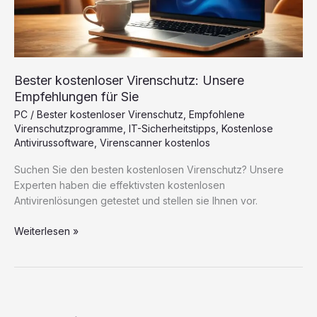
Bester kostenloser Virenschutz: Unsere
Empfehlungen für Sie
PC
/
Bester kostenloser Virenschutz
,
Empfohlene
Virenschutzprogramme
,
IT-Sicherheitstipps
,
Kostenlose
Antivirussoftware
,
Virenscanner kostenlos
Suchen Sie den besten kostenlosen Virenschutz? Unsere
Experten haben die effektivsten kostenlosen
Antivirenlösungen getestet und stellen sie Ihnen vor.
Bester
Weiterlesen »
kostenloser
Virenschutz:
Unsere
Empfehlungen
für