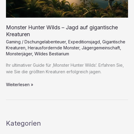
Monster Hunter Wilds – Jagd auf gigantische
Kreaturen
Gaming
/
Dschungelabenteuer
,
Expeditionsjagd
,
Gigantische
Kreaturen
,
Herausfordernde Monster
,
Jägergemeinschaft
,
Monsterjäger
,
Wildes Bestiarium
Ihr ultimativer Guide für ‚Monster Hunter Wilds‘. Erfahren Sie,
wie Sie die größten Kreaturen erfolgreich jagen.
Monster
Weiterlesen »
Hunter
Wilds
–
Jagd
auf
Kategorien
gigantische
Kreaturen