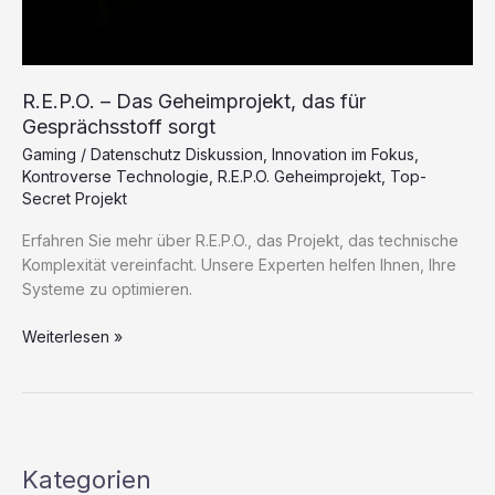
R.E.P.O. – Das Geheimprojekt, das für
Gesprächsstoff sorgt
Gaming
/
Datenschutz Diskussion
,
Innovation im Fokus
,
Kontroverse Technologie
,
R.E.P.O. Geheimprojekt
,
Top-
Secret Projekt
Erfahren Sie mehr über R.E.P.O., das Projekt, das technische
Komplexität vereinfacht. Unsere Experten helfen Ihnen, Ihre
Systeme zu optimieren.
R.E.P.O.
Weiterlesen »
–
Das
Geheimprojekt,
das
für
Kategorien
Gesprächsstoff