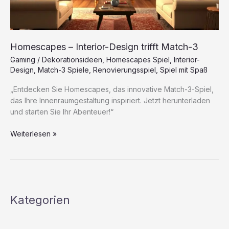
Homescapes – Interior-Design trifft Match-3
Gaming
/
Dekorationsideen
,
Homescapes Spiel
,
Interior-
Design
,
Match-3 Spiele
,
Renovierungsspiel
,
Spiel mit Spaß
„Entdecken Sie Homescapes, das innovative Match-3-Spiel,
das Ihre Innenraumgestaltung inspiriert. Jetzt herunterladen
und starten Sie Ihr Abenteuer!“
Homescapes
Weiterlesen »
–
Interior-
Design
trifft
Match-
Kategorien
3