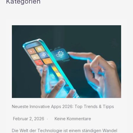
Kategorien
HD
–
Unsere
Top-
Empfehlungen
Neueste Innovative Apps 2026: Top Trends & Tipps
Februar 2, 2026
Keine Kommentare
Die Welt der Technologie ist einem ständigen Wandel