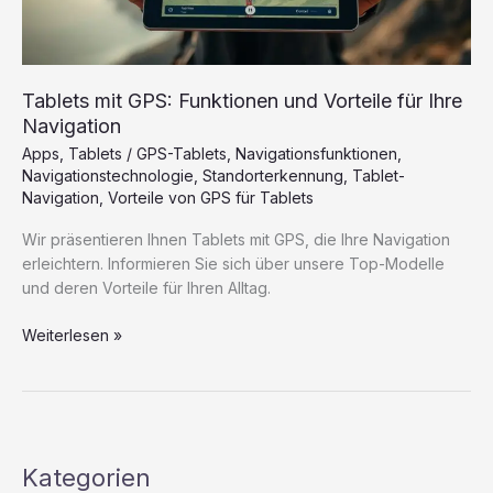
Tablets mit GPS: Funktionen und Vorteile für Ihre
Navigation
Apps
,
Tablets
/
GPS-Tablets
,
Navigationsfunktionen
,
Navigationstechnologie
,
Standorterkennung
,
Tablet-
Navigation
,
Vorteile von GPS für Tablets
Wir präsentieren Ihnen Tablets mit GPS, die Ihre Navigation
erleichtern. Informieren Sie sich über unsere Top-Modelle
und deren Vorteile für Ihren Alltag.
Tablets
Weiterlesen »
mit
GPS:
Funktionen
und
Vorteile
Kategorien
für