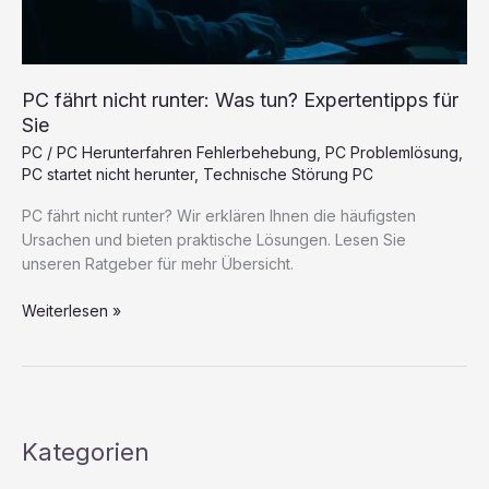
PC fährt nicht runter: Was tun? Expertentipps für
Sie
PC
/
PC Herunterfahren Fehlerbehebung
,
PC Problemlösung
,
PC startet nicht herunter
,
Technische Störung PC
PC fährt nicht runter? Wir erklären Ihnen die häufigsten
Ursachen und bieten praktische Lösungen. Lesen Sie
unseren Ratgeber für mehr Übersicht.
PC
Weiterlesen »
fährt
nicht
runter:
Was
tun?
Kategorien
Expertentipps
für