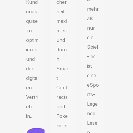
Kund
cher
mehr
enak
heit
als
quise
maxi
nur
zu
miert
ein
optim
und
Spiel
ieren
durc
- es
und
h
ist
den
Smar
eine
digital
t
eSpo
en
Cont
rts-
Vertri
racts
Lege
eb
und
nde.
in...
Toke
Lese
nisier
n...