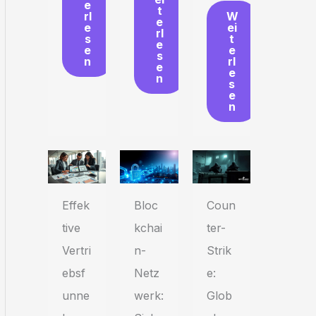
e
t
W
rl
e
ei
e
rl
t
s
e
e
e
s
rl
n
e
e
n
s
e
n
Effek
Bloc
Coun
tive
kchai
ter-
Vertri
n-
Strik
ebsf
Netz
e:
unne
werk:
Glob