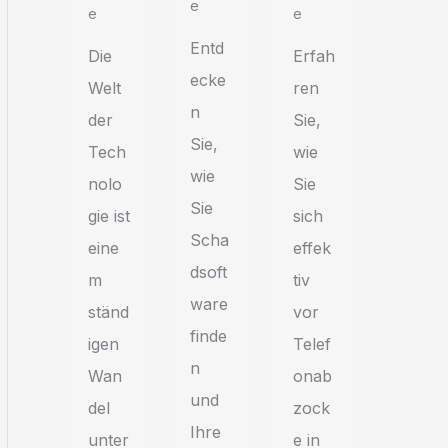
E
E
E
Entd
Erfah
Die
ecke
ren
Welt
n
Sie,
der
Sie,
wie
Tech
wie
Sie
nolo
Sie
sich
gie ist
Scha
effek
eine
dsoft
tiv
m
ware
vor
ständ
finde
Telef
igen
n
onab
Wan
und
zock
del
Ihre
e in
unter