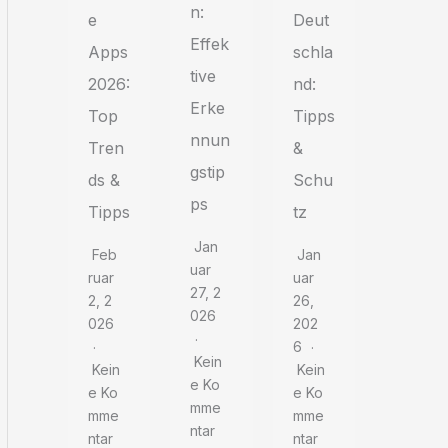
n:
Deut
e
Effek
schla
Apps
tive
nd:
2026:
Erke
Tipps
Top
nnun
&
Tren
gstip
Schu
ds &
ps
tz
Tipps
Jan
Jan
Feb
Uar
Uar
Ruar
27, 2
26,
2, 2
026
202
026
6
Kein
Kein
Kein
E Ko
E Ko
E Ko
Mme
Mme
Mme
Ntar
Ntar
Ntar