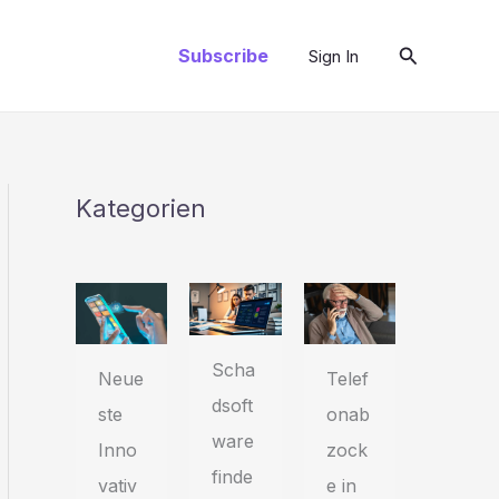
Suchen
Subscribe
Sign In
Kategorien
Scha
Telef
Neue
dsoft
onab
ste
ware
zock
Inno
finde
e in
vativ