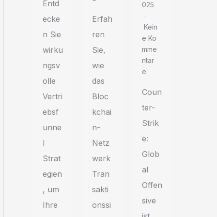
Entd
025
ecke
Erfah
Kein
n Sie
ren
E Ko
wirku
Sie,
Mme
Ntar
ngsv
wie
E
olle
das
Coun
Vertri
Bloc
ter-
ebsf
kchai
Strik
unne
n-
e:
l
Netz
Glob
Strat
werk
al
egien
Tran
Offen
, um
sakti
sive
Ihre
onssi
ist