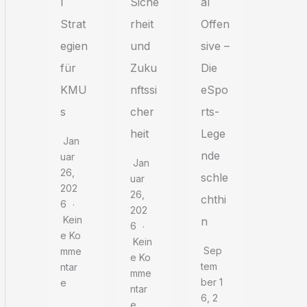
l
Siche
al
Strat
rheit
Offen
egien
und
sive –
für
Zuku
Die
KMU
nftssi
eSpo
s
cher
rts-
heit
Lege
Jan
nde
Uar
Jan
26,
schle
Uar
202
26,
chthi
6
202
Kein
n
6
E Ko
Kein
Sep
Mme
E Ko
Tem
Ntar
Mme
Ber 1
E
Ntar
6, 2
E