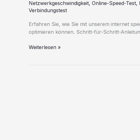
Netzwerkgeschwindigkeit
,
Online-Speed-Test
,
Verbindungstest
Erfahren Sie, wie Sie mit unserem internet sp
optimieren können. Schritt-für-Schritt-Anleitu
Internet
Weiterlesen »
Speed
Test:
Überprüfen
Sie
Ihre
Verbindung