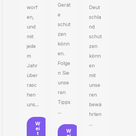
Gerät
Deut
worf
e
schla
en,
schüt
nd
und
zen
schüt
mit
könn
zen
jede
en.
könn
m
Folge
en
Jahr
n Sie
mit
über
unse
unse
rasc
ren
ren
hen
Tipps
bewä
uns...
...
hrten
W
...
ei
W
t
ei