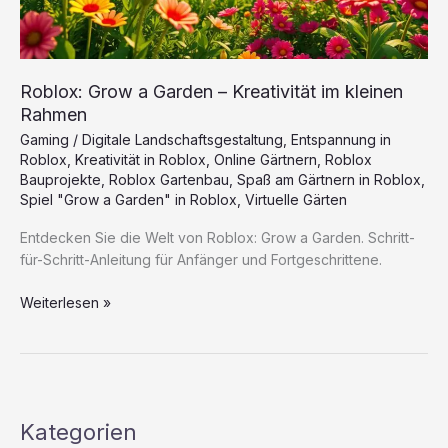
Roblox: Grow a Garden – Kreativität im kleinen
Rahmen
Gaming
/
Digitale Landschaftsgestaltung
,
Entspannung in
Roblox
,
Kreativität in Roblox
,
Online Gärtnern
,
Roblox
Bauprojekte
,
Roblox Gartenbau
,
Spaß am Gärtnern in Roblox
,
Spiel "Grow a Garden" in Roblox
,
Virtuelle Gärten
Entdecken Sie die Welt von Roblox: Grow a Garden. Schritt-
für-Schritt-Anleitung für Anfänger und Fortgeschrittene.
Roblox:
Weiterlesen »
Grow
a
Garden
–
Kreativität
Kategorien
im