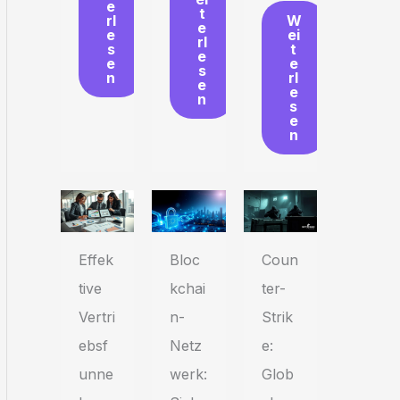
e
t
W
rl
e
ei
e
rl
t
s
e
e
e
s
rl
n
e
e
n
s
e
n
Effek
Bloc
Coun
tive
kchai
ter-
Vertri
n-
Strik
ebsf
Netz
e:
unne
werk:
Glob