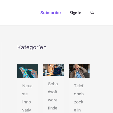
Suchen
Subscribe
Sign In
Kategorien
Scha
Telef
Neue
dsoft
onab
ste
ware
zock
Inno
finde
e in
vativ