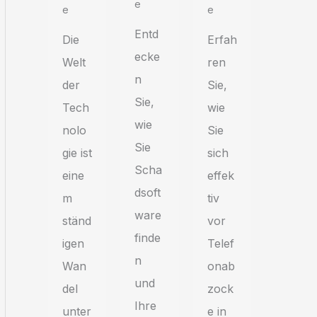
E
E
E
Entd
Erfah
Die
ecke
ren
Welt
n
Sie,
der
Sie,
wie
Tech
wie
Sie
nolo
Sie
sich
gie ist
Scha
effek
eine
dsoft
tiv
m
ware
vor
ständ
finde
Telef
igen
n
onab
Wan
und
zock
del
Ihre
e in
unter