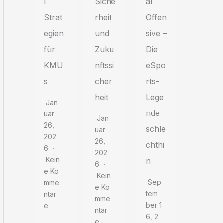
l
Siche
al
Strat
rheit
Offen
egien
und
sive –
für
Zuku
Die
KMU
nftssi
eSpo
s
cher
rts-
heit
Lege
Jan
nde
Uar
Jan
26,
schle
Uar
202
26,
chthi
6
202
Kein
n
6
E Ko
Kein
Sep
Mme
E Ko
Tem
Ntar
Mme
Ber 1
E
Ntar
6, 2
E