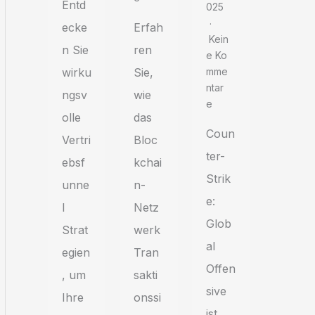
Entd
025
ecke
Erfah
Kein
n Sie
ren
E Ko
wirku
Sie,
Mme
Ntar
ngsv
wie
E
olle
das
Coun
Vertri
Bloc
ter-
ebsf
kchai
Strik
unne
n-
e:
l
Netz
Glob
Strat
werk
al
egien
Tran
Offen
, um
sakti
sive
Ihre
onssi
ist