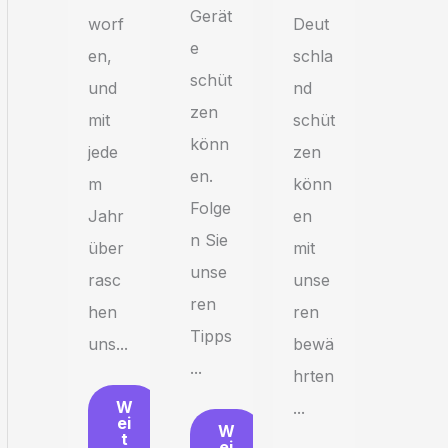
Gerät
Deut
worf
e
schla
en,
schüt
nd
und
zen
schüt
mit
könn
zen
jede
en.
könn
m
Folge
en
Jahr
n Sie
mit
über
unse
unse
rasc
ren
ren
hen
Tipps
bewä
uns...
...
hrten
W
...
ei
W
t
ei