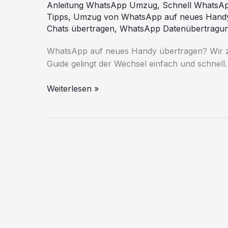
Anleitung WhatsApp Umzug
,
Schnell WhatsA
Tipps
,
Umzug von WhatsApp auf neues Hand
Chats übertragen
,
WhatsApp Datenübertragu
WhatsApp auf neues Handy übertragen? Wir z
Guide gelingt der Wechsel einfach und schnell.
So
Weiterlesen »
übertragen
Sie
WhatsApp
auf
ein
neues
Handy
einfach