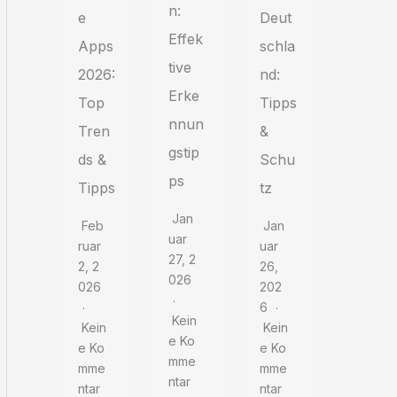
n:
Deut
e
Effek
schla
Apps
tive
nd:
2026:
Erke
Tipps
Top
nnun
&
Tren
gstip
Schu
ds &
ps
tz
Tipps
Jan
Jan
Feb
Uar
Uar
Ruar
27, 2
26,
2, 2
026
202
026
6
Kein
Kein
Kein
E Ko
E Ko
E Ko
Mme
Mme
Mme
Ntar
Ntar
Ntar