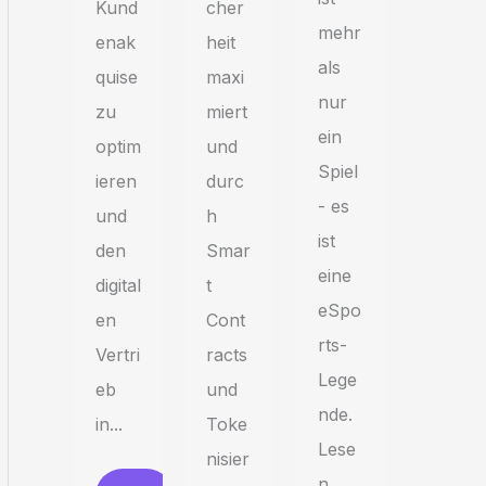
Kund
cher
mehr
enak
heit
als
quise
maxi
nur
zu
miert
ein
optim
und
Spiel
ieren
durc
- es
und
h
ist
den
Smar
eine
digital
t
eSpo
en
Cont
rts-
Vertri
racts
Lege
eb
und
nde.
in...
Toke
Lese
nisier
n...